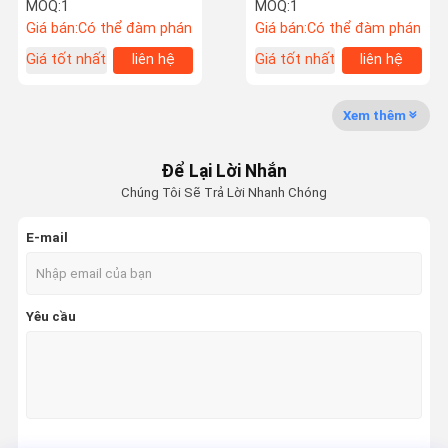
MOQ:
1
MOQ:
1
Giá bán:
Có thể đàm phán
Giá bán:
Có thể đàm phán
Chuyến
Kiểm Soát
Tin Tức
Yêu Cầu Đặt
Giá tốt nhất
liên hệ
Giá tốt nhất
liên hệ
Tham Quan
Chất Lượng
Giá
Nhà Máy
Xem thêm
Máy tấm CTP
Để Lại Lời Nhắn
Tấm in CTP
Chúng Tôi Sẽ Trả Lời Nhanh Chóng
Máy in nhãn
E-mail
Máy in phun kỹ thuật số
Máy in offset
Yêu cầu
Máy hoàn thiện UV
Máy cắt khuôn dập lá
Máy cuộn giấy nhiệt