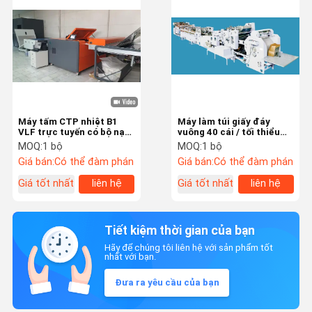
Máy tấm CTP nhiệt B1
Máy làm túi giấy đáy
VLF trực tuyến có bộ nạp
vuông 40 cái / tối thiểu
tự động để in offset
450GSM
MOQ:
1 bộ
MOQ:
1 bộ
1470x1180mm với tốc độ
Giá bán:
Có thể đàm phán
Giá bán:
Có thể đàm phán
25 tấm mỗi giờ
Giá tốt nhất
liên hệ
Giá tốt nhất
liên hệ
Tiết kiệm thời gian của bạn
Hãy để chúng tôi liên hệ với sản phẩm tốt
nhất với bạn.
Đưa ra yêu cầu của bạn