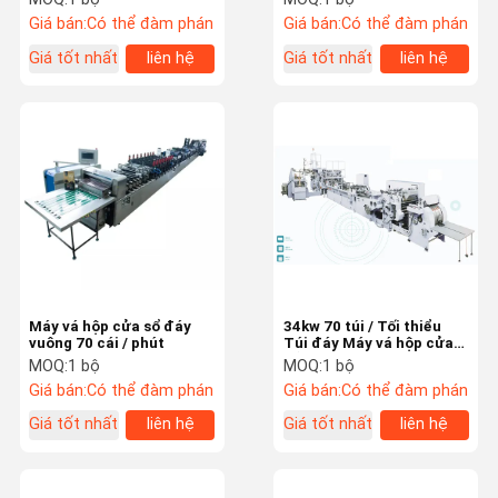
Giá bán:
Có thể đàm phán
Giá bán:
Có thể đàm phán
Giá tốt nhất
liên hệ
Giá tốt nhất
liên hệ
Máy vá hộp cửa sổ đáy
34kw 70 túi / Tối thiểu
vuông 70 cái / phút
Túi đáy Máy vá hộp cửa
sổ
MOQ:
1 bộ
MOQ:
1 bộ
Giá bán:
Có thể đàm phán
Giá bán:
Có thể đàm phán
Giá tốt nhất
liên hệ
Giá tốt nhất
liên hệ