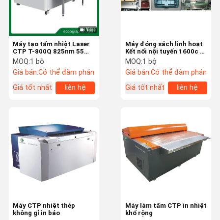
Máy tạo tấm nhiệt Laser
Máy đóng sách linh hoạt
CTP T-800Q 825nm 55
Kết nối nội tuyến 1600c /
tấm / giờ
H
MOQ:
1 bộ
MOQ:
1 bộ
Giá bán:
Có thể đàm phán
Giá bán:
Có thể đàm phán
Giá tốt nhất
liên hệ
Giá tốt nhất
liên hệ
Nhà
Sản Phẩm
Video
Về Chúng Tôi
Máy CTP nhiệt thép
Máy làm tấm CTP in nhiệt
không gỉ in báo
khổ rộng