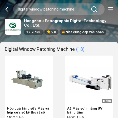
Hangzhou Ecoographix Digital Technology
Co., Ltd.
17
5.0
Nhà cung cấp xác nhận
YEARS
Digital Window Patching Machine
(18)
Hộp quà tặng sữa Máy vá
A2 Máy sơn mảng UV
hộp cửa sổ kỹ thuật số
bằng tấm
MOQ:
1 bộ
MOQ:
1 bộ