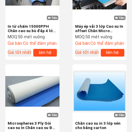
In từ chấm 15000PPH
Máy ép vải 3 lớp Cao su In
Chăn cao su bù đắp 4 lớp
offset Chăn Micro
vải
Ground
MOQ:
50 mét vuông
MOQ:
50 mét vuông
Giá bán:
Có thể đàm phán
Giá bán:
Có thể đàm phán
Giá tốt nhất
liên hệ
Giá tốt nhất
liên hệ
Nhà
Sản Phẩm
Video
Về Chúng Tôi
Microspheres 3 Ply Gói
Chăn cao su in 3 lớp nén
cao su In Chăn cao su Độ
cho bảng carton