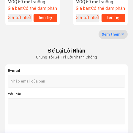
nhám 1.1um
MOQ:
50 mét vuông
MOQ:
50 mét vuông
Giá bán:
Có thể đàm phán
Giá bán:
Có thể đàm phán
Chuyến
Kiểm Soát
Tin Tức
Yêu Cầu Đặt
Giá tốt nhất
liên hệ
Giá tốt nhất
liên hệ
Tham Quan
Chất Lượng
Giá
Nhà Máy
Xem thêm
Máy tấm CTP
Để Lại Lời Nhắn
Tấm in CTP
Chúng Tôi Sẽ Trả Lời Nhanh Chóng
Máy in nhãn
E-mail
Máy in phun kỹ thuật số
Máy in offset
Yêu cầu
Máy hoàn thiện UV
Máy cắt khuôn dập lá
Máy cuộn giấy nhiệt