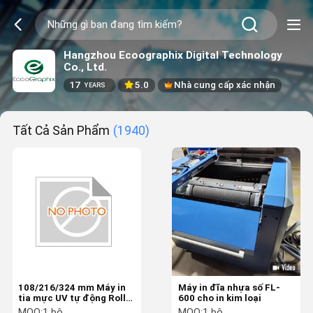
Hangzhou Ecoographix Digital Technology
Co., Ltd.
17
5.0
Nhà cung cấp xác nhận
YEARS
Tất Cả Sản Phẩm
(1940)
108/216/324 mm Máy in
Máy in đĩa nhựa số FL-
tia mực UV tự động Roll
600 cho in kim loại
To Roll Full Color
MOQ:
1 bộ
MOQ:
1 bộ