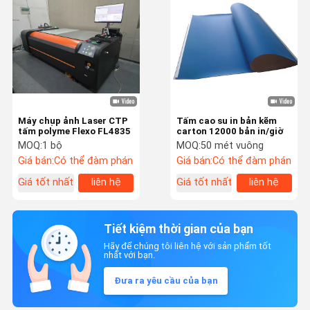
Máy chụp ảnh Laser CTP
Tấm cao su in bản kẽm
tấm polyme Flexo FL4835
carton 12000 bản in/giờ
MOQ:
1 bộ
MOQ:
50 mét vuông
Giá bán:
Có thể đàm phán
Giá bán:
Có thể đàm phán
Giá tốt nhất
liên hệ
Giá tốt nhất
liên hệ
Tiết kiệm thời gian của bạn
Hãy để chúng tôi liên hệ với sản phẩm tốt
nhất với bạn.
Đưa ra yêu cầu của bạn