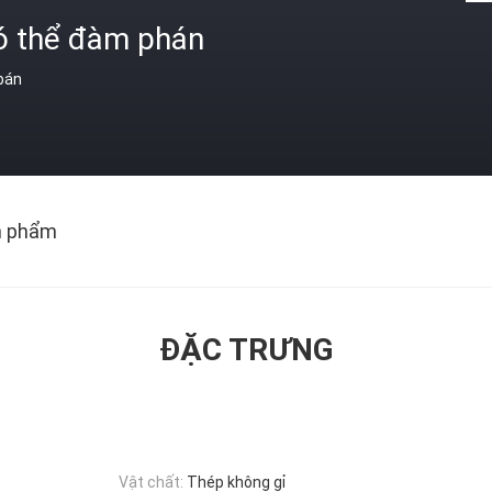
ó thể đàm phán
 bán
n phẩm
ĐẶC TRƯNG
Vật chất:
Thép không gỉ