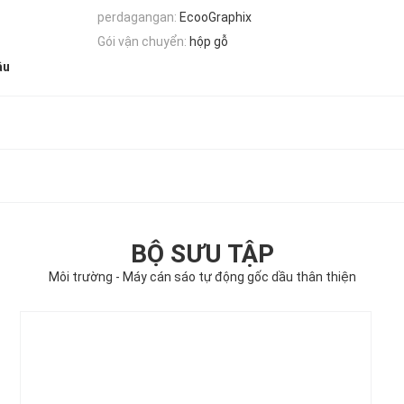
perdagangan:
EcooGraphix
Gói vận chuyển:
hộp gỗ
ầu
BỘ SƯU TẬP
Môi trường - Máy cán sáo tự động gốc dầu thân thiện