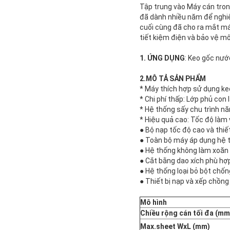
Tập trung vào Máy cán tron
đã dành nhiều năm để nghiê
cuối cùng đã cho ra mắt má
tiết kiệm điện và bảo vệ mô
1.
ỨNG DỤNG
: Keo gốc nướ
2.
MÔ TẢ SẢN PHẨM
* Máy thích hợp sử dụng ke
* Chi phí thấp: Lớp phủ con
* Hệ thống sấy chu trình nă
* Hiệu quả cao: Tốc độ làm 
● Bộ nạp tốc độ cao và thiế
● Toàn bộ máy áp dụng hệ t
● Hệ thống không làm xoăn 
● Cắt bằng dao xích phù hợp 
● Hệ thống loại bỏ bột chốn
● Thiết bị nạp và xếp chồng
Mô hình
Chiều rộng cán tối đa (mm
Max.sheet WxL (mm)