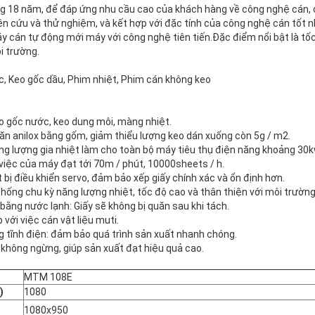
g 18 năm, để đáp ứng nhu cầu cao của khách hàng về công nghệ cán, đ
n cứu và thử nghiệm, và kết hợp với đặc tính của công nghệ cán tốt n
y cán tự động mới máy với công nghệ tiên tiến.Đặc điểm nổi bật là tốc
i trường.
c, Keo gốc dầu, Phim nhiệt, Phim cán không keo
o gốc nước, keo dung môi, màng nhiệt.
 lăn anilox bằng gốm, giảm thiểu lượng keo dán xuống còn 5g / m2.
ng lượng gia nhiệt làm cho toàn bộ máy tiêu thụ điện năng khoảng 30kw
việc của máy đạt tới 70m / phút, 10000sheets / h.
t bị điều khiển servo, đảm bảo xếp giấy chính xác và ổn định hơn.
hống chu kỳ năng lượng nhiệt, tốc độ cao và thân thiện với môi trường
bằng nước lạnh: Giấy sẽ không bị quăn sau khi tách.
với việc cán vật liệu muti.
g tĩnh điện: đảm bảo quá trình sản xuất nhanh chóng.
 không ngừng, giúp sản xuất đạt hiệu quả cao.
MTM 108E
)
1080
1080x950