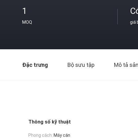
1
C
MOQ
giá
Đặc trưng
Bộ sưu tập
Mô tả sả
Thông số kỹ thuật
Phong cách:
Máy cán