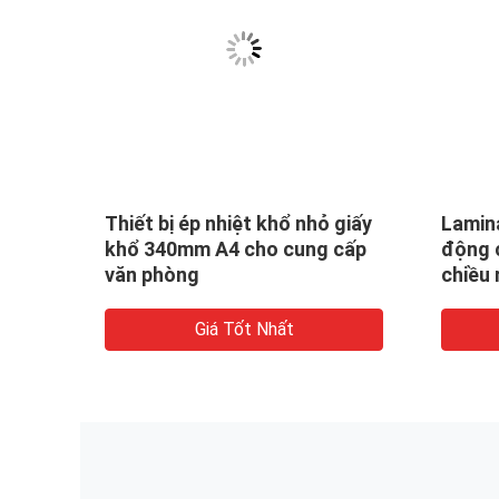
o
Thiết bị ép nhiệt khổ nhỏ giấy
Lamina
uảng
khổ 340mm A4 cho cung cấp
động c
văn phòng
chiều
tốc đ
Giá Tốt Nhất