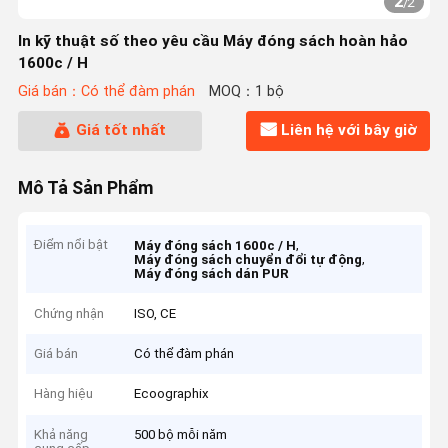
2
/
2
In kỹ thuật số theo yêu cầu Máy đóng sách hoàn hảo
1600c / H
Giá bán：Có thể đàm phán
MOQ：1 bộ
Giá tốt nhất
Liên hệ với bây giờ
Mô Tả Sản Phẩm
Điểm nổi bật
,
Máy đóng sách 1600c / H
,
Máy đóng sách chuyển đổi tự động
Máy đóng sách dán PUR
Chứng nhận
ISO, CE
Giá bán
Có thể đàm phán
Hàng hiệu
Ecoographix
Khả năng
500 bộ mỗi năm