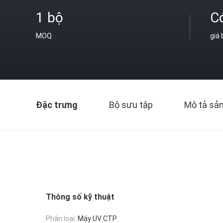
1 bộ
C
MOQ
giá
Đặc trưng
Bộ sưu tập
Mô tả sả
Thông số kỹ thuật
Phân loại:
Máy UV CTP