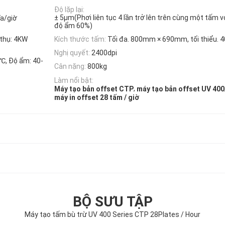
Độ lặp lại:
± 5μm(Phơi liên tục 4 lần trở lên trên cùng một tấm v
ĩa/giờ
độ ẩm 60%)
 thụ: 4KW
Kích thước tấm:
Tối đa. 800mm × 690mm, tối thiểu
Nghị quyết:
2400dpi
0℃, Độ ẩm: 40-
Cân nặng:
800kg
Làm nổi bật:
,
Máy tạo bản offset CTP
máy tạo bản offset UV 400
máy in offset 28 tấm / giờ
BỘ SƯU TẬP
Máy tạo tấm bù trừ UV 400 Series CTP 28Plates / Hour