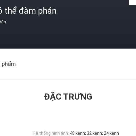
ó thể đàm phán
 bán
n phẩm
ĐẶC TRƯNG
Hệ thống hình ảnh:
48 kênh; 32 kênh; 24 kênh