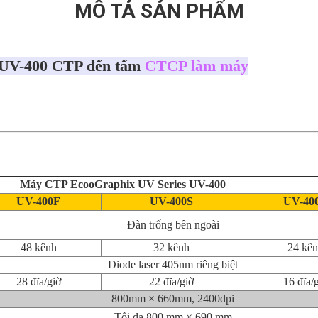
MÔ TẢ SẢN PHẨM
t UV-400 CTP đến tấm
CTCP làm máy
Máy CTP EcooGraphix UV Series UV-400
UV-400F
UV-400S
UV-40
Đàn trống bên ngoài
48 kênh
32 kênh
24 kê
Diode laser 405nm riêng biệt
28 đĩa/giờ
22 đĩa/giờ
16 đĩa/
800mm × 660mm, 2400dpi
Tối đa 800 mm × 690 mm