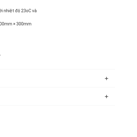
ới nhiệt độ 23oC và
. 400mm × 300mm
,