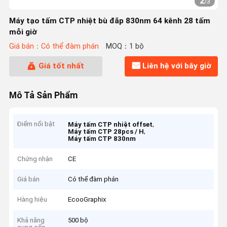
2
/
3
Máy tạo tấm CTP nhiệt bù đắp 830nm 64 kênh 28 tấm
mỗi giờ
Giá bán：Có thể đàm phán
MOQ：1 bộ
Giá tốt nhất
Liên hệ với bây giờ
Mô Tả Sản Phẩm
Điểm nổi bật
,
Máy tấm CTP nhiệt offset
,
Máy tấm CTP 28pcs / H
Máy tấm CTP 830nm
Chứng nhận
CE
Giá bán
Có thể đàm phán
Hàng hiệu
EcooGraphix
Khả năng
500 bộ