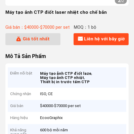
2
/
2
Máy tạo ảnh CTP điốt laser nhiệt cho chế bản
Giá bán：$40000-$70000 per set
MOQ：1 bộ
Giá tốt nhất
Liên hệ với bây giờ
Mô Tả Sản Phẩm
Điểm nổi bật
,
Máy tạo ảnh CTP điốt laze
,
Máy tạo ảnh CTP nhiệt
Thiết bị in trước tấm CTP
Chứng nhận
ISO, CE
Giá bán
$40000-$70000 per set
Hàng hiệu
EcooGraphix
Khả năng
600 bộ mỗi năm